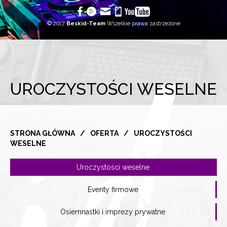
© 2017
Beskid-Team
Wszelkie prawa zastrzeżone
UROCZYSTOŚCI WESELNE
STRONA GŁÓWNA
/
OFERTA
/
UROCZYSTOŚCI
WESELNE
Uroczystości weselne
Eventy firmowe
Osiemnastki i imprezy prywatne